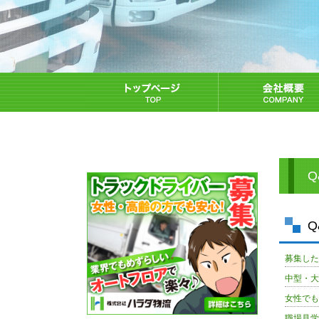
Q
Q
募集し
中型・
女性で
職場見